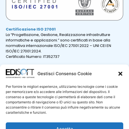
Certificazione ISO 27001
La “Progettazione, Gestione, Realizzazione infrastrutture
informatiche e applicazioni.” sono certificati in base alla
normativa internazionale ISO/IEC 27001:2022 – UNI CEI EN
ISO/IEC 27001:2024.
Certificato Numero: IT352737
Gestisci Consenso Cookie
Per fornire le migliori esperienze, utilizziamo tecnologie come i cookie
per memorizzare e/o accedere alle informazioni del dispositivo. Il
consenso a queste tecnologie ci permetterà di elaborare dati come il
comportamento di navigazione o ID unici su questo sito. Non
acconsentire o ritirare il consenso può influire negativamente su alcune
caratteristiche e funzioni.
Certificazione ISO 9001
La “Progettazione e sviluppo di sistemi e prodotti informatici;
erogazione di servizi professionali nel settore informatico.”
Accetta