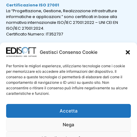
Certificazione ISO 27001
La “Progettazione, Gestione, Realizzazione infrastrutture
informatiche e applicazioni.” sono certificati in base alla
normativa internazionale ISO/IEC 27001:2022 – UNI CEI EN
ISO/IEC 27001:2024.
Certificato Numero: IT352737
Gestisci Consenso Cookie
Per fornire le migliori esperienze, utilizziamo tecnologie come i cookie
per memorizzare e/o accedere alle informazioni del dispositivo. Il
consenso a queste tecnologie ci permetterà di elaborare dati come il
comportamento di navigazione o ID unici su questo sito. Non
acconsentire o ritirare il consenso può influire negativamente su alcune
caratteristiche e funzioni.
Certificazione ISO 9001
La “Progettazione e sviluppo di sistemi e prodotti informatici;
erogazione di servizi professionali nel settore informatico.”
Accetta
sono certificati in base alla normativa internazionale UNI ENI
ISO 9001:2015.
Nega
Certificato Numero: IT325172
Politica per la qualità