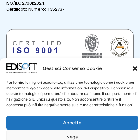
ISO/IEC 27001:2024.
Certificato Numero: IT352737
Gestisci Consenso Cookie
Certificazione ISO 9001
La “Progettazione e sviluppo di sistemi e prodotti informatici;
Per fornire le migliori esperienze, utilizziamo tecnologie come i cookie per
erogazione di servizi professionali nel settore informatico.”
memorizzare e/o accedere alle informazioni del dispositivo. Il consenso a
sono certificati in base alla normativa internazionale UNI ENI
queste tecnologie ci permetterà di elaborare dati come il comportamento di
ISO 9001:2015.
navigazione o ID unici su questo sito. Non acconsentire o ritirare il
Certificato Numero: IT325172
consenso può influire negativamente su alcune caratteristiche e funzioni.
Politica per la qualità
Accetta
Nega