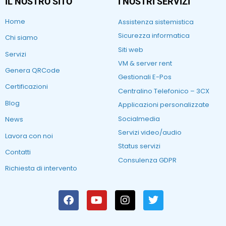
IL NOSTRO SITO
I NOSTRI SERVIZI
Home
Assistenza sistemistica
Sicurezza informatica
Chi siamo
Siti web
Servizi
VM & server rent
Genera QRCode
Gestionali E-Pos
Certificazioni
Centralino Telefonico – 3CX
Blog
Applicazioni personalizzate
Socialmedia
News
Servizi video/audio
Lavora con noi
Status servizi
Contatti
Consulenza GDPR
Richiesta di intervento