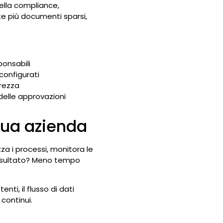
della compliance,
te più documenti sparsi,
onsabili
onfigurati
urezza
elle approvazioni
 tua azienda
za i processi, monitora le
risultato? Meno tempo
enti, il flusso di dati
continui.