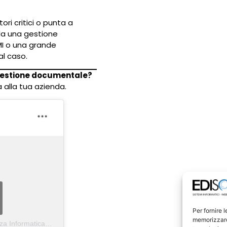
ori critici o punta a
da una gestione
MI o una grande
al caso.
gestione documentale?
 alla tua azienda.
Per fornire 
memorizzare 
Un post condiviso da Edisoft Srl | Soluzioni Software & Assistenza Informatica
(@edisoft.srl)