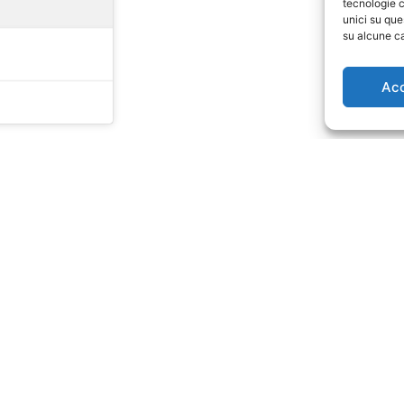
tecnologie c
unici su que
su alcune ca
Ac
SOC evoluto: come l’integrazione di Bitdefender aumenta visibilità e reattività
Edisoft ottiene la cer