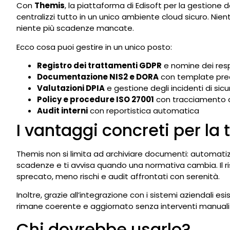
Con
Themis
, la piattaforma di Edisoft per la gestione 
centralizzi tutto in un unico ambiente cloud sicuro. Nien
niente più scadenze mancate.
Ecco cosa puoi gestire in un unico posto:
Registro dei trattamenti GDPR
e nomine dei resp
Documentazione NIS2 e DORA
con template prec
Valutazioni DPIA
e gestione degli incidenti di sic
Policy e procedure ISO 27001
con tracciamento d
Audit interni
con reportistica automatica
I vantaggi concreti per la
Themis non si limita ad archiviare documenti: automatiz
scadenze e ti avvisa quando una normativa cambia. Il 
sprecato, meno rischi e audit affrontati con serenità.
Inoltre, grazie all’integrazione con i sistemi aziendali esist
rimane coerente e aggiornato senza interventi manuali 
Chi dovrebbe usarlo?