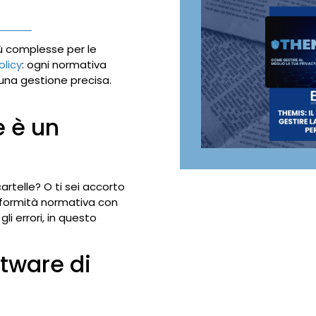
ù complesse per le
olicy
: ogni normativa
una gestione precisa.
e è un
rtelle? O ti sei accorto
nformità normativa con
 gli errori, in questo
ftware di