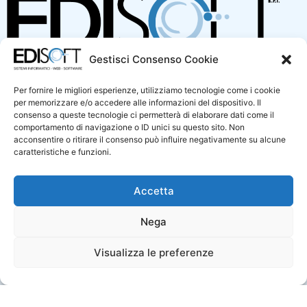
Gestisci Consenso Cookie
Per fornire le migliori esperienze, utilizziamo tecnologie come i cookie
Corso Francia, 239 – Cuneo CN 12100
per memorizzare e/o accedere alle informazioni del dispositivo. Il
Via Bodoni, 23/25 – Saluzzo CN 12037
consenso a queste tecnologie ci permetterà di elaborare dati come il
Vico Carmagnola, 7/14C – Genova 16123
comportamento di navigazione o ID unici su questo sito. Non
acconsentire o ritirare il consenso può influire negativamente su alcune
I NOSTRI CONTATTI
caratteristiche e funzioni.
info@edisoft.net
Accetta
0171 1836406
Nega
IL NOSTRO SITO
I NOSTRI SERVIZI
Visualizza le preferenze
Home
Assistenza sistemistica
Sicurezza informatica
Chi siamo
Siti web