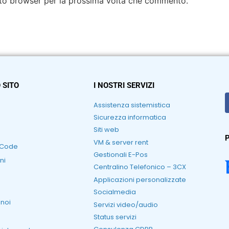
esto browser per la prossima volta che commento.
 SITO
I NOSTRI SERVIZI
Assistenza sistemistica
Sicurezza informatica
Siti web
P
VM & server rent
RCode
Gestionali E-Pos
ni
Centralino Telefonico – 3CX
Applicazioni personalizzate
Socialmedia
 noi
Servizi video/audio
Status servizi