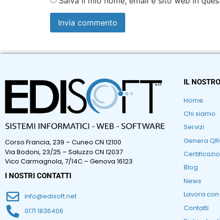
Salva il mio nome, email e sito web in qu
IL NOSTRO
Home
Chi siamo
Servizi
Genera Q
Corso Francia, 239 – Cuneo CN 12100
Via Bodoni, 23/25 – Saluzzo CN 12037
Certificazio
Vico Carmagnola, 7/14C – Genova 16123
Blog
I NOSTRI CONTATTI
News
Lavora con
info@edisoft.net
Contatti
0171 1836406