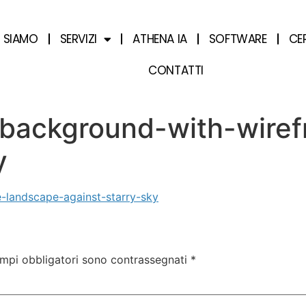
I SIAMO
SERVIZI
ATHENA IA
SOFTWARE
CE
CONTATTI
background-with-wire
y
-landscape-against-starry-sky
ampi obbligatori sono contrassegnati
*