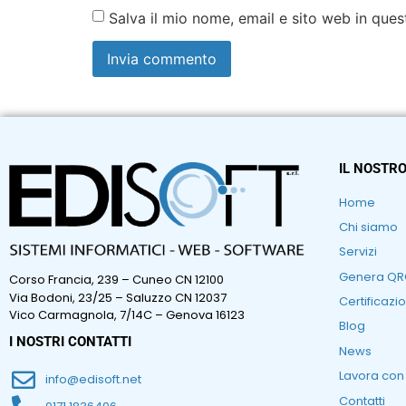
Salva il mio nome, email e sito web in qu
IL NOSTRO
Home
Chi siamo
Servizi
Genera Q
Corso Francia, 239 – Cuneo CN 12100
Via Bodoni, 23/25 – Saluzzo CN 12037
Certificazio
Vico Carmagnola, 7/14C – Genova 16123
Blog
I NOSTRI CONTATTI
News
Lavora con
info@edisoft.net
Contatti