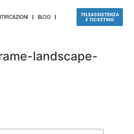
TELEASSISTENZA
RTIFICAZIONI
BLOG
E TICKETING
frame-landscape-