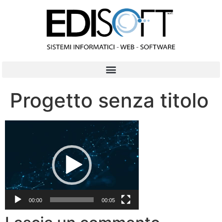
contenuto
Progetto senza titolo
Video
Player
00:00
00:05