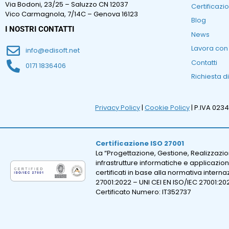
Via Bodoni, 23/25 – Saluzzo CN 12037
Certificazio
Vico Carmagnola, 7/14C – Genova 16123
Blog
I NOSTRI CONTATTI
News
Lavora con
info@edisoft.net
Contatti
0171 1836406
Richiesta d
Privacy Policy
|
Cookie Policy
| P.IVA 023
Certificazione ISO 27001
La “Progettazione, Gestione, Realizzazi
infrastrutture informatiche e applicazion
certificati in base alla normativa intern
27001:2022 – UNI CEI EN ISO/IEC 27001:20
Certificato Numero: IT352737