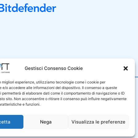
i Vendita
Gestisci Consenso Cookie
le migliori esperienze, utilizziamo tecnologie come i cookie per
9001
e/o accedere alle informazioni del dispositivo. Il consenso a queste
iluppo di sistemi e prodotti
i permetterà di elaborare dati come il comportamento di navigazione o ID
e di servizi professionali nel
sto sito. Non acconsentire o ritirare il consenso può influire negativamente
sono certificati in base alla
ratteristiche e funzioni.
ale UNI ENI ISO 9001:2015.
T325172
cetta
Nega
Visualizza le preferenze