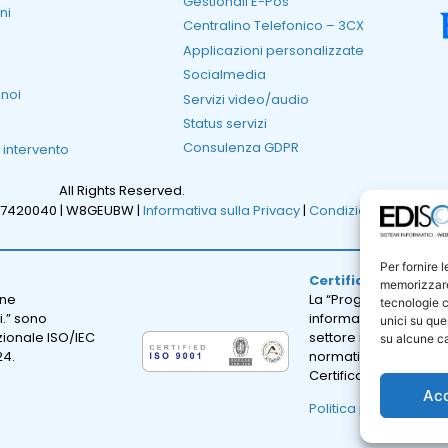
Gestionali E-Pos
ni
Centralino Telefonico – 3CX
Applicazioni personalizzate
Socialmedia
 noi
Servizi video/audio
Status servizi
Consulenza GDPR
i intervento
All Rights Reserved.
47420040 |
W8GEUBW |
Informativa sulla Privacy
|
Condizioni Generali d
Per fornire 
Certificazione ISO 
memorizzare 
one
La “Progettazione e sv
tecnologie c
i.” sono
informatici; erogazion
unici su que
azionale ISO/IEC
settore informatico.” 
su alcune ca
24.
normativa internazion
Certificato Numero: I
Ac
Politica per la qualità