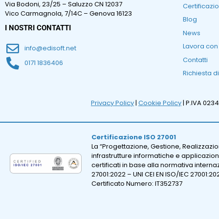
Via Bodoni, 23/25 – Saluzzo CN 12037
Certificazio
Vico Carmagnola, 7/14C – Genova 16123
Blog
I NOSTRI CONTATTI
News
Lavora con
info@edisoft.net
Contatti
0171 1836406
Richiesta d
Privacy Policy
|
Cookie Policy
| P.IVA 023
Certificazione ISO 27001
La “Progettazione, Gestione, Realizzazi
infrastrutture informatiche e applicazion
certificati in base alla normativa intern
27001:2022 – UNI CEI EN ISO/IEC 27001:20
Certificato Numero: IT352737