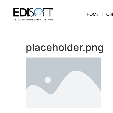
contenuto
HOME
CH
placeholder.png