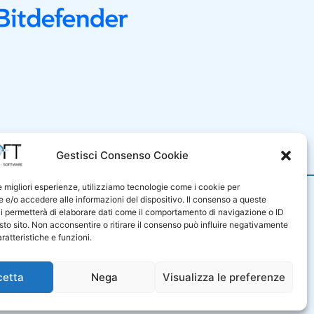
i Vendita
Gestisci Consenso Cookie
le migliori esperienze, utilizziamo tecnologie come i cookie per
9001
e/o accedere alle informazioni del dispositivo. Il consenso a queste
iluppo di sistemi e prodotti
i permetterà di elaborare dati come il comportamento di navigazione o ID
e di servizi professionali nel
sto sito. Non acconsentire o ritirare il consenso può influire negativamente
sono certificati in base alla
ratteristiche e funzioni.
ale UNI ENI ISO 9001:2015.
T325172
cetta
Nega
Visualizza le preferenze