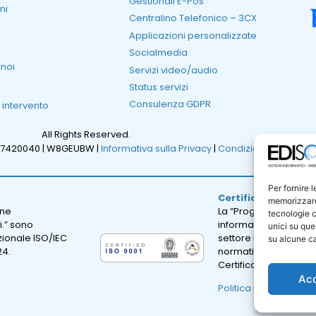
Gestionali E-Pos
ni
Centralino Telefonico – 3CX
Applicazioni personalizzate
Socialmedia
 noi
Servizi video/audio
Status servizi
Consulenza GDPR
i intervento
All Rights Reserved.
47420040 |
W8GEUBW |
Informativa sulla Privacy
|
Condizioni Generali d
Per fornire 
Certificazione ISO 
memorizzare 
one
La “Progettazione e sv
tecnologie c
i.” sono
informatici; erogazion
unici su que
azionale ISO/IEC
settore informatico.” 
su alcune ca
24.
normativa internazion
Certificato Numero: I
Ac
Politica per la qualità