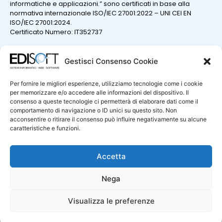
informatiche e applicazioni.” sono certificati in base alla
normativa internazionale ISO/IEC 27001:2022 – UNI CEI EN
ISO/IEC 27001:2024.
Certificato Numero: IT352737
Gestisci Consenso Cookie
Per fornire le migliori esperienze, utilizziamo tecnologie come i cookie
per memorizzare e/o accedere alle informazioni del dispositivo. Il
consenso a queste tecnologie ci permetterà di elaborare dati come il
comportamento di navigazione o ID unici su questo sito. Non
acconsentire o ritirare il consenso può influire negativamente su alcune
caratteristiche e funzioni.
Certificazione ISO 9001
La “Progettazione e sviluppo di sistemi e prodotti informatici;
erogazione di servizi professionali nel settore informatico.”
Accetta
sono certificati in base alla normativa internazionale UNI ENI
ISO 9001:2015.
Nega
Certificato Numero: IT325172
Politica per la qualità
Visualizza le preferenze