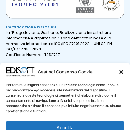
Certificazione ISO 27001
La “Progettazione, Gestione, Realizzazione infrastrutture
informatiche e applicazioni.” sono certificati in base alla
normativa internazionale ISO/IEC 27001:2022 – UNI CEI EN
ISO/IEC 27001:2024.
Certificato Numero: IT352737
Gestisci Consenso Cookie
Per fornire le migliori esperienze, utilizziamo tecnologie come i cookie
per memorizzare e/o accedere alle informazioni del dispositivo. Il
consenso a queste tecnologie ci permetterà di elaborare dati come il
comportamento di navigazione o ID unici su questo sito. Non
acconsentire o ritirare il consenso può influire negativamente su alcune
caratteristiche e funzioni.
Certificazione ISO 9001
La “Progettazione e sviluppo di sistemi e prodotti informatici;
erogazione di servizi professionali nel settore informatico.”
Accetta