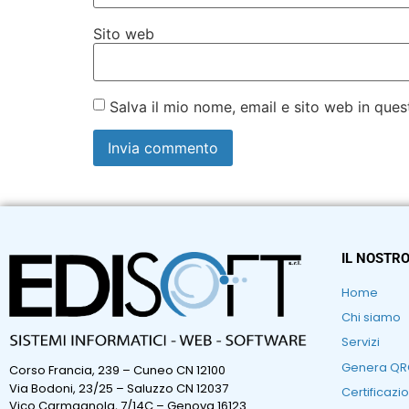
Sito web
Salva il mio nome, email e sito web in qu
IL NOSTRO
Home
Chi siamo
Servizi
Genera Q
Corso Francia, 239 – Cuneo CN 12100
Via Bodoni, 23/25 – Saluzzo CN 12037
Certificazio
Vico Carmagnola, 7/14C – Genova 16123