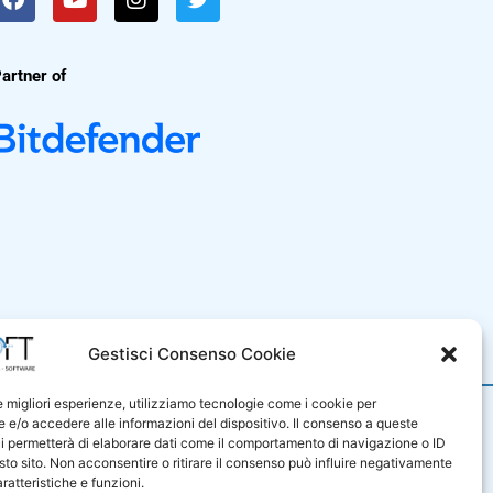
artner of
i Vendita
Gestisci Consenso Cookie
le migliori esperienze, utilizziamo tecnologie come i cookie per
9001
e/o accedere alle informazioni del dispositivo. Il consenso a queste
iluppo di sistemi e prodotti
i permetterà di elaborare dati come il comportamento di navigazione o ID
e di servizi professionali nel
sto sito. Non acconsentire o ritirare il consenso può influire negativamente
sono certificati in base alla
ratteristiche e funzioni.