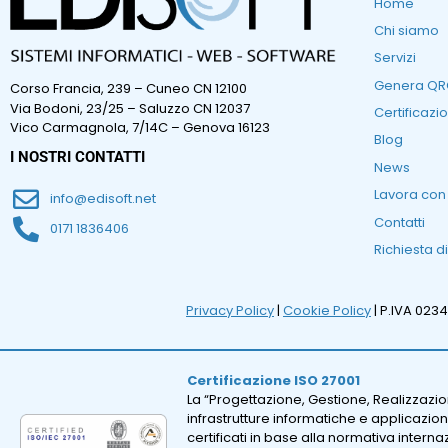
Home
Chi siamo
Servizi
Genera Q
Corso Francia, 239 – Cuneo CN 12100
Via Bodoni, 23/25 – Saluzzo CN 12037
Certificazio
Vico Carmagnola, 7/14C – Genova 16123
Blog
I NOSTRI CONTATTI
News
Lavora con
info@edisoft.net
Contatti
0171 1836406
Richiesta d
Privacy Policy
|
Cookie Policy
| P.IVA 023
Certificazione ISO 27001
La “Progettazione, Gestione, Realizzazi
infrastrutture informatiche e applicazion
certificati in base alla normativa intern