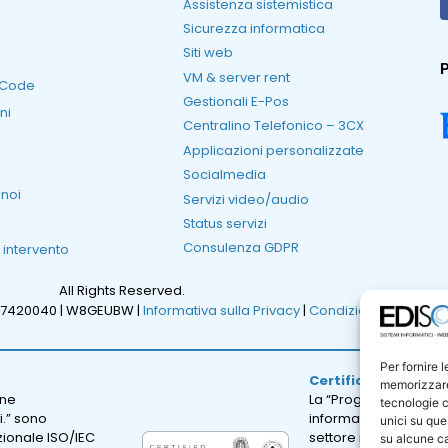
Assistenza sistemistica
Sicurezza informatica
Siti web
P
VM & server rent
RCode
Gestionali E-Pos
ni
Centralino Telefonico – 3CX
Applicazioni personalizzate
Socialmedia
 noi
Servizi video/audio
Status servizi
Consulenza GDPR
i intervento
All Rights Reserved.
47420040 |
W8GEUBW |
Informativa sulla Privacy
|
Condizioni Generali d
Per fornire 
Certificazione ISO 
memorizzare 
one
La “Progettazione e sv
tecnologie c
i.” sono
informatici; erogazion
unici su que
azionale ISO/IEC
settore informatico.” 
su alcune ca