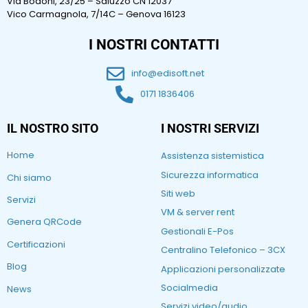
Via Bodoni, 23/25 – Saluzzo CN 12037
Vico Carmagnola, 7/14C – Genova 16123
I NOSTRI CONTATTI
info@edisoft.net
0171 1836406
IL NOSTRO SITO
I NOSTRI SERVIZI
Home
Assistenza sistemistica
Sicurezza informatica
Chi siamo
Siti web
Servizi
VM & server rent
Genera QRCode
Gestionali E-Pos
Certificazioni
Centralino Telefonico – 3CX
Blog
Applicazioni personalizzate
Socialmedia
News
Servizi video/audio