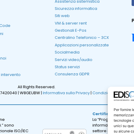
Assistenza sistemistica
Sicurezza informatica
Siti web
P
VM & server rent
RCode
Gestionali E-Pos
ni
Centralino Telefonico – 3CX
Applicazioni personalizzate
Socialmedia
 noi
Servizi video/audio
Status servizi
Consulenza GDPR
i intervento
All Rights Reserved.
47420040 |
W8GEUBW |
Informativa sulla Privacy
|
Condizioni Generali d
Per fornire 
Certificazione ISO 
memorizzare 
one
La “Progettazione e sv
tecnologie c
i.” sono
informatici; erogazion
unici su que
azionale ISO/IEC
settore informatico.” 
su alcune ca