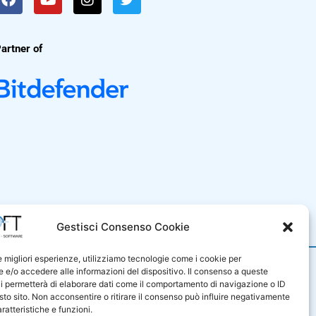
artner of
i Vendita
Gestisci Consenso Cookie
le migliori esperienze, utilizziamo tecnologie come i cookie per
9001
e/o accedere alle informazioni del dispositivo. Il consenso a queste
iluppo di sistemi e prodotti
i permetterà di elaborare dati come il comportamento di navigazione o ID
e di servizi professionali nel
sto sito. Non acconsentire o ritirare il consenso può influire negativamente
sono certificati in base alla
ratteristiche e funzioni.