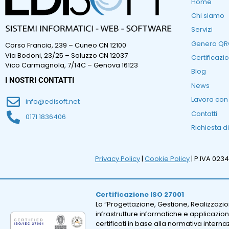
Home
Chi siamo
Servizi
Genera Q
Corso Francia, 239 – Cuneo CN 12100
Via Bodoni, 23/25 – Saluzzo CN 12037
Certificazio
Vico Carmagnola, 7/14C – Genova 16123
Blog
I NOSTRI CONTATTI
News
Lavora con
info@edisoft.net
Contatti
0171 1836406
Richiesta d
Privacy Policy
|
Cookie Policy
| P.IVA 023
Certificazione ISO 27001
La “Progettazione, Gestione, Realizzazi
infrastrutture informatiche e applicazion
certificati in base alla normativa intern