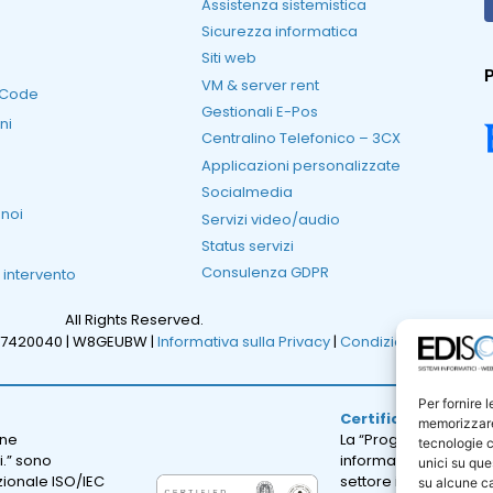
Assistenza sistemistica
Sicurezza informatica
Siti web
P
VM & server rent
RCode
Gestionali E-Pos
ni
Centralino Telefonico – 3CX
Applicazioni personalizzate
Socialmedia
 noi
Servizi video/audio
Status servizi
Consulenza GDPR
i intervento
All Rights Reserved.
47420040 |
W8GEUBW |
Informativa sulla Privacy
|
Condizioni Generali d
Per fornire 
Certificazione ISO 
memorizzare 
one
La “Progettazione e sv
tecnologie c
i.” sono
informatici; erogazion
unici su que
azionale ISO/IEC
settore informatico.” 
su alcune ca