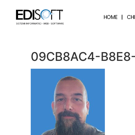
contenuto
HOME
CH
09CB8AC4-B8E8-