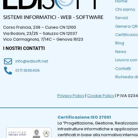
Home
Chi siamo
Servizi
Genera Q
Corso Francia, 239 – Cuneo CN 12100
Via Bodoni, 23/25 – Saluzzo CN 12037
Certificazio
Vico Carmagnola, 7/14C – Genova 16123
Blog
I NOSTRI CONTATTI
News
Lavora con
info@edisoft.net
Contatti
0171 1836406
Richiesta d
Privacy Policy
|
Cookie Policy
| P.IVA 023
Certificazione ISO 27001
La “Progettazione, Gestione, Realizzazi
infrastrutture informatiche e applicazion
certificati in base alla normativa intern