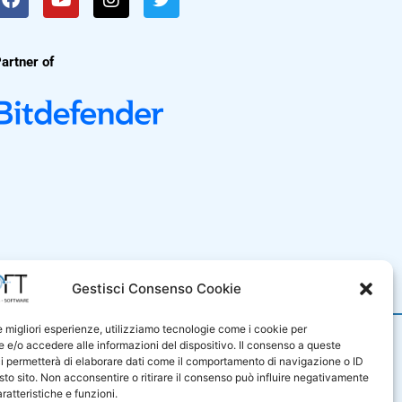
artner of
i Vendita
Gestisci Consenso Cookie
le migliori esperienze, utilizziamo tecnologie come i cookie per
9001
e/o accedere alle informazioni del dispositivo. Il consenso a queste
iluppo di sistemi e prodotti
i permetterà di elaborare dati come il comportamento di navigazione o ID
e di servizi professionali nel
sto sito. Non acconsentire o ritirare il consenso può influire negativamente
sono certificati in base alla
ratteristiche e funzioni.