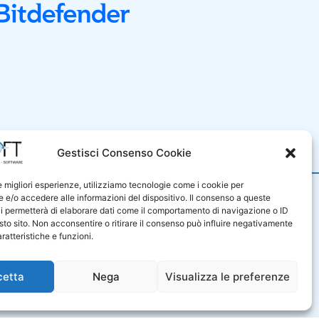
i Vendita
Gestisci Consenso Cookie
le migliori esperienze, utilizziamo tecnologie come i cookie per
9001
e/o accedere alle informazioni del dispositivo. Il consenso a queste
iluppo di sistemi e prodotti
i permetterà di elaborare dati come il comportamento di navigazione o ID
e di servizi professionali nel
sto sito. Non acconsentire o ritirare il consenso può influire negativamente
sono certificati in base alla
ratteristiche e funzioni.
ale UNI ENI ISO 9001:2015.
T325172
cetta
Nega
Visualizza le preferenze