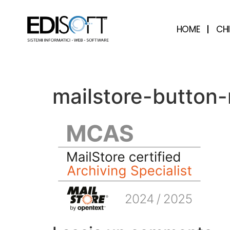
contenuto
HOME
CH
mailstore-button