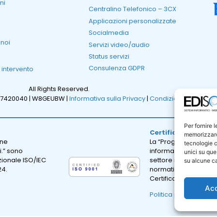
ni
Centralino Telefonico – 3CX
Applicazioni personalizzate
Socialmedia
 noi
Servizi video/audio
Status servizi
Consulenza GDPR
i intervento
All Rights Reserved.
47420040 |
W8GEUBW |
Informativa sulla Privacy
|
Condizioni Generali d
Per fornire 
Certificazione ISO 
memorizzare 
one
La “Progettazione e sv
tecnologie c
i.” sono
informatici; erogazion
unici su que
azionale ISO/IEC
settore informatico.” 
su alcune ca
24.
normativa internazion
Certificato Numero: I
Ac
Politica per la qualità