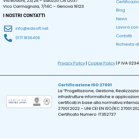
Via Bodoni, 23/25 – Saluzzo CN 12037
Certificazio
Vico Carmagnola, 7/14C – Genova 16123
Blog
I NOSTRI CONTATTI
News
Lavora con
info@edisoft.net
Contatti
0171 1836406
Richiesta d
Privacy Policy
|
Cookie Policy
| P.IVA 023
Certificazione ISO 27001
La “Progettazione, Gestione, Realizzazi
infrastrutture informatiche e applicazion
certificati in base alla normativa intern
27001:2022 – UNI CEI EN ISO/IEC 27001:20
Certificato Numero: IT352737