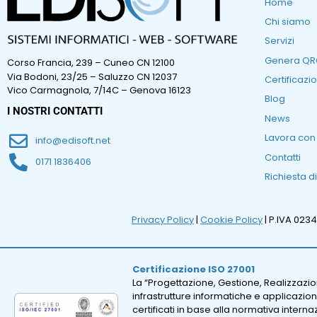
Home
Chi siamo
Servizi
Genera Q
Corso Francia, 239 – Cuneo CN 12100
Via Bodoni, 23/25 – Saluzzo CN 12037
Certificazio
Vico Carmagnola, 7/14C – Genova 16123
Blog
I NOSTRI CONTATTI
News
Lavora con
info@edisoft.net
Contatti
0171 1836406
Richiesta d
Privacy Policy
|
Cookie Policy
| P.IVA 023
Certificazione ISO 27001
La “Progettazione, Gestione, Realizzazi
infrastrutture informatiche e applicazion
certificati in base alla normativa intern