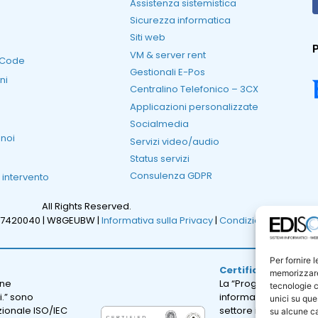
Assistenza sistemistica
Sicurezza informatica
Siti web
P
VM & server rent
RCode
Gestionali E-Pos
ni
Centralino Telefonico – 3CX
Applicazioni personalizzate
Socialmedia
 noi
Servizi video/audio
Status servizi
Consulenza GDPR
i intervento
All Rights Reserved.
47420040 |
W8GEUBW |
Informativa sulla Privacy
|
Condizioni Generali d
Per fornire 
Certificazione ISO 
memorizzare 
one
La “Progettazione e sv
tecnologie c
i.” sono
informatici; erogazion
unici su que
azionale ISO/IEC
settore informatico.” 
su alcune ca