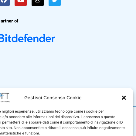
artner of
i Vendita
Gestisci Consenso Cookie
le migliori esperienze, utilizziamo tecnologie come i cookie per
9001
e/o accedere alle informazioni del dispositivo. Il consenso a queste
iluppo di sistemi e prodotti
i permetterà di elaborare dati come il comportamento di navigazione o ID
e di servizi professionali nel
sto sito. Non acconsentire o ritirare il consenso può influire negativamente
sono certificati in base alla
ratteristiche e funzioni.