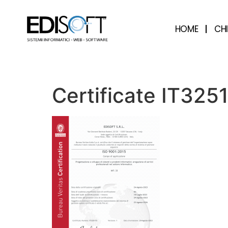
contenuto
HOME
CH
Certificate IT325