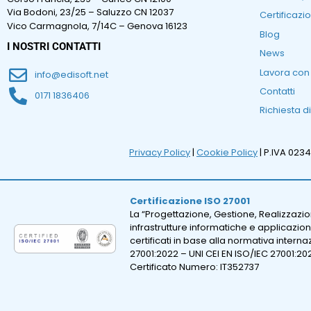
Via Bodoni, 23/25 – Saluzzo CN 12037
Certificazio
Vico Carmagnola, 7/14C – Genova 16123
Blog
I NOSTRI CONTATTI
News
Lavora con
info@edisoft.net
Contatti
0171 1836406
Richiesta d
Privacy Policy
|
Cookie Policy
| P.IVA 023
Certificazione ISO 27001
La “Progettazione, Gestione, Realizzazi
infrastrutture informatiche e applicazion
certificati in base alla normativa intern
27001:2022 – UNI CEI EN ISO/IEC 27001:20
Certificato Numero: IT352737