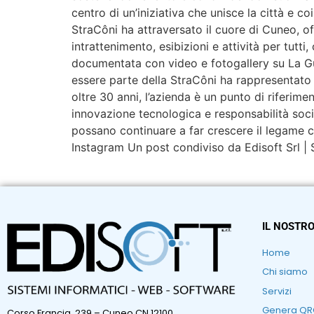
centro di un’iniziativa che unisce la città e c
StraCôni ha attraversato il cuore di Cuneo, of
intrattenimento, esibizioni e attività per tutt
documentata con video e fotogallery su La Gu
essere parte della StraCôni ha rappresentato u
oltre 30 anni, l’azienda è un punto di riferim
innovazione tecnologica e responsabilità socia
possano continuare a far crescere il legame co
Instagram Un post condiviso da Edisoft Srl | 
IL NOSTRO
Home
Chi siamo
Servizi
Genera Q
Corso Francia, 239 – Cuneo CN 12100