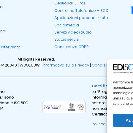
Gestionali E-Pos
ni
Centralino Telefonico – 3CX
Applicazioni personalizzate
Socialmedia
 noi
Servizi video/audio
Status servizi
Consulenza GDPR
i intervento
All Rights Reserved.
47420040 |
W8GEUBW |
Informativa sulla Privacy
|
Condizioni Generali d
Per fornire 
Certificazione ISO 
memorizzare 
one
La “Progettazione e sv
tecnologie c
i.” sono
informatici; erogazion
unici su que
azionale ISO/IEC
settore informatico.” 
su alcune ca
24.
normativa internazion
Certificato Numero: I
Ac
Politica per la qualità