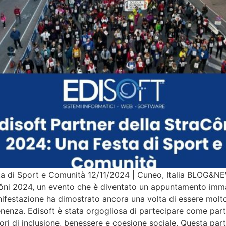
sta di Sport e Comunità 12/11/2024 | Cuneo, Italia BLOG&N
ni 2024, un evento che è diventato un appuntamento imman
ifestazione ha dimostrato ancora una volta di essere molto
enza. Edisoft è stata orgogliosa di partecipare come partn
ori di inclusione, benessere e coesione sociale. Questa par