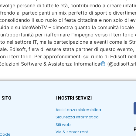
oinvolge persone di tutte le età, contribuendo a creare un’at
frendo ai partecipanti un mix perfetto di sport e divertime
i, consolidando il suo ruolo di festa cittadina e non solo di
ida e su IdeaWebTV – dimostra quanto la comunità locale si
n’opportunità per riaffermare l’impegno verso il territorio 
ento nel settore IT, ma la partecipazione a eventi come la S
le. Edisoft, fiera di essere stata partner di questo evento,
n il territorio. Per approfondimenti sul ruolo di Edisoft nel
Soluzioni Software & Assistenza Informatica
(@edisoft.srl
 SITO
I NOSTRI SERVIZI
Assistenza sistemistica
Sicurezza informatica
Siti web
P
VM & server rent
RCode