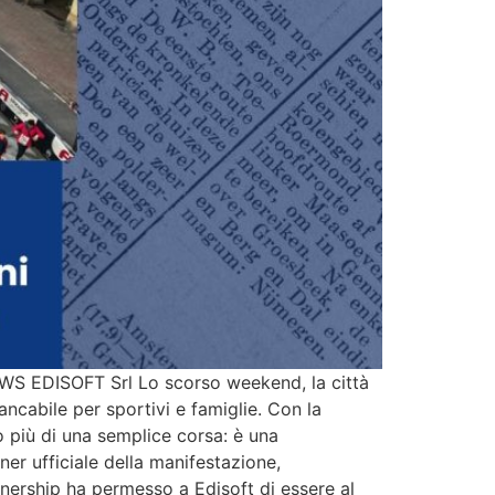
EWS EDISOFT Srl Lo scorso weekend, la città
cabile per sportivi e famiglie. Con la
 più di una semplice corsa: è una
er ufficiale della manifestazione,
tnership ha permesso a Edisoft di essere al