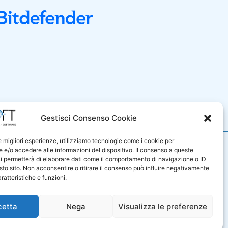
i Vendita
Gestisci Consenso Cookie
le migliori esperienze, utilizziamo tecnologie come i cookie per
9001
e/o accedere alle informazioni del dispositivo. Il consenso a queste
iluppo di sistemi e prodotti
i permetterà di elaborare dati come il comportamento di navigazione o ID
e di servizi professionali nel
sto sito. Non acconsentire o ritirare il consenso può influire negativamente
sono certificati in base alla
ratteristiche e funzioni.
ale UNI ENI ISO 9001:2015.
T325172
cetta
Nega
Visualizza le preferenze