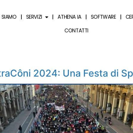
I SIAMO
SERVIZI
ATHENA IA
SOFTWARE
CE
CONTATTI
StraCôni 2024: Una Festa di S