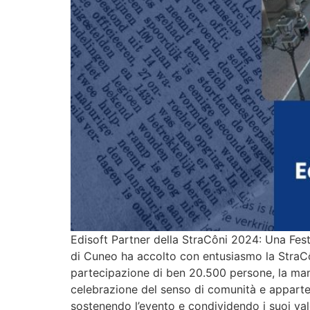
Edisoft Partner della StraCôni 2024: Una Fe
di Cuneo ha accolto con entusiasmo la StraCô
partecipazione di ben 20.500 persone, la man
celebrazione del senso di comunità e apparten
sostenendo l’evento e condividendo i suoi val