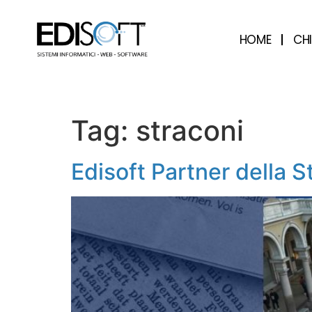
contenuto
HOME
CH
Tag:
straconi
Edisoft Partner della 