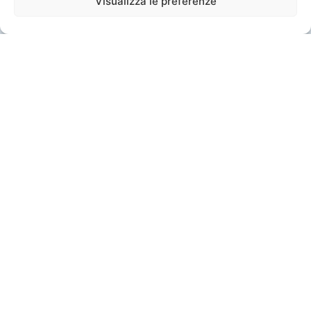
Visualizza le preferenze
Partner of
All Rights Reserved.
Privacy Policy
|
Cookie Policy
| P.IVA 02347420040 |
W8GEUBW |
Informativa sulla Privacy
|
Condizioni Generali di Vendita