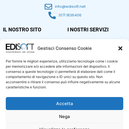
info@edisoft.net
0171 1836406
IL NOSTRO SITO
I NOSTRI SERVIZI
Home
Assistenza sistemistica
Gestisci Consenso Cookie
Sicurezza informatica
Chi siamo
Siti web
Servizi
Per fornire le migliori esperienze, utilizziamo tecnologie come i cookie
VM & server rent
per memorizzare e/o accedere alle informazioni del dispositivo. Il
Genera QRCode
consenso a queste tecnologie ci permetterà di elaborare dati come il
Gestionali E-Pos
comportamento di navigazione o ID unici su questo sito. Non
Certificazioni
Centralino Telefonico – 3CX
acconsentire o ritirare il consenso può influire negativamente su alcune
Blog
caratteristiche e funzioni.
Applicazioni personalizzate
Socialmedia
News
Accetta
Servizi video/audio
Lavora con noi
Status servizi
Contatti
Nega
Consulenza GDPR
Richiesta di intervento