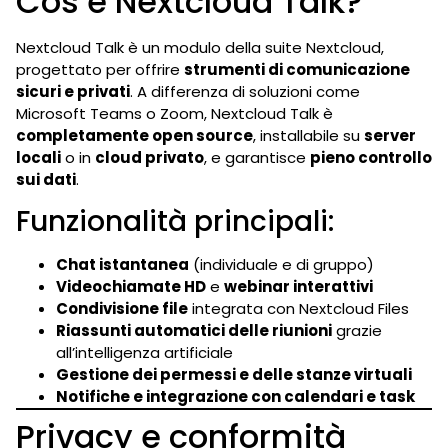
Cos’è Nextcloud Talk?
Nextcloud Talk è un modulo della suite Nextcloud,
progettato per offrire
strumenti di comunicazione
sicuri e privati
. A differenza di soluzioni come
Microsoft Teams o Zoom, Nextcloud Talk è
completamente open source
, installabile su
server
locali
o in
cloud privato
, e garantisce
pieno controllo
sui dati
.
Funzionalità principali:
Chat istantanea
(individuale e di gruppo)
Videochiamate HD
e
webinar interattivi
Condivisione file
integrata con Nextcloud Files
Riassunti automatici delle riunioni
grazie
all’intelligenza artificiale
Gestione dei permessi e delle stanze virtuali
Notifiche e integrazione con calendari e task
Privacy e conformità