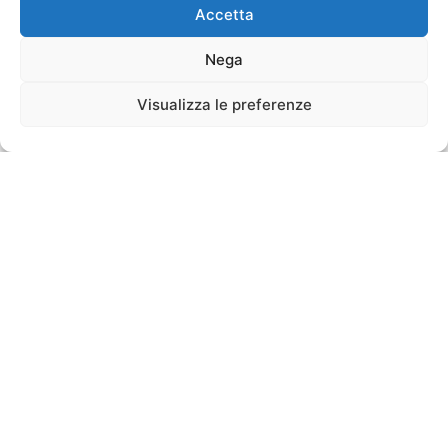
Accetta
Nega
Visualizza le preferenze
CONTATTACI
La trasformazione digitale non è solo tecnologia: il ruolo delle persone nei processi aziendali
Educare alla biodiversità: Edisoft e 3Bee uniscono le forze per le nuove generazioni